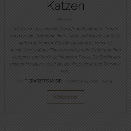
Katzen
Aktuelles
Wir freuen uns, Ihnen in Zukunft auch mit allen Fragen
rund um die Ernährung ihrer Hunde und Katzen zur Seite
stehen zu können. Frau Dr. Alexandra Lehnen ist
spezialisiert auf alle Themen rund um die Ernährung Ihrer
Vierbeiner und berät sie in unserer Praxis. Die Ernährung
unserer Haustiere spielt bei der Prophylaxe und Therapie
von…
Von
TIERARZTPRAXISIR
September 14, 2020
Aus
Weiterlesen