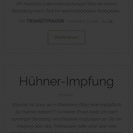
OP-Assistenz Laboruntersuchungen Was wir bieten:
Bezahlung nach Tarif Ein wertschätzendes, kollegiales…
Von
TIERARZTPRAXISIR
November 3, 2025
Aus
Weiterlesen
Hühner-Impfung
Aktuelles
Wusstet Ihr, dass wir in Rheinland-Pfalz eine Impfpflicht
für Hühner haben??? In meiner Praxis biete ich nach
vorheriger Beratung verschiedene Impfungen an. Ob die
Impfung über das Trinkwasser oder aber über eine