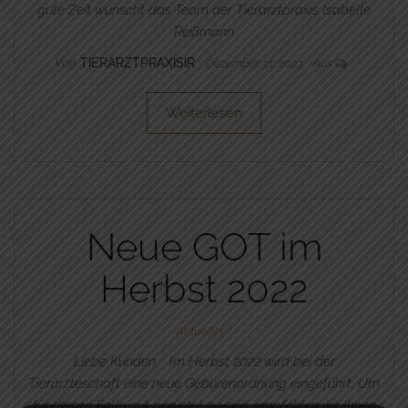
gute Zeit wünscht das Team der Tierarztpraxis Isabelle
Reißmann
Von
TIERARZTPRAXISIR
Dezember 31, 2023
Aus
Weiterlesen
Neue GOT im
Herbst 2022
Aktuelles
Liebe Kunden, Im Herbst 2022 wird bei der
Tierärzteschaft eine neue Gebürenordnung eingeführt. Um
für diesen Falle gut gerüstet zu sein, empfehlen wir Ihnen