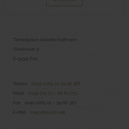
Tierarztpraxis Isabelle Reißmann
Friedensstr. 9
D-54341 Fell
Telefon:
0049-(0)65 02 99 66 386
Mobil:
0049-(0)1 77 – 86 80 775
Fax:
0049 (0)65 02 – 99 66 387
E-Mail:
mail@tierarzt-ir.de