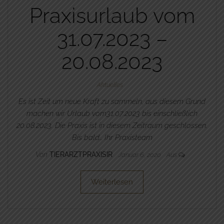
Praxisurlaub vom
31.07.2023 –
20.08.2023
Aktuelles
Es ist Zeit um neue Kraft zu sammeln, aus diesem Grund
machen wir Urlaub vom31.07.2023 bis einschließlich
20.08.2023. Die Praxis ist in diesem Zeitraum geschlossen.
Bis bald… Ihr Praxisteam
Von
TIERARZTPRAXISIR
Januar 6, 2020
Aus
Weiterlesen