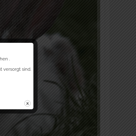
hen .
 versorgt sind.