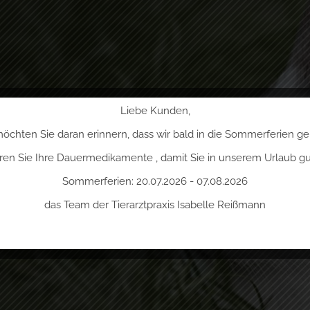
Liebe Kunden,
möchten Sie daran erinnern, dass wir bald in die Sommerferien ge
ieren Sie Ihre Dauermedikamente , damit Sie in unserem Urlaub gut
Sommerferien: 20.07.2026 - 07.08.2026
das Team der Tierarztpraxis Isabelle Reißmann