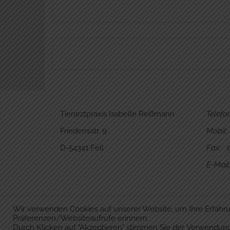
Tierarztpraxis Isabelle Reißmann
Telefon
Friedensstr. 9
Mobil:
D-54341 Fell
Fax:
00
E-Mail
Wir verwenden Cookies auf unserer Website, um Ihre Erfahru
Präferenzen/Websiteaufrufe erinnern.
Durch Klicken auf "Akzeptieren" stimmen Sie der Verwendun