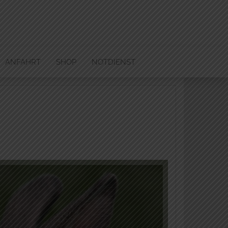
ANFAHRT
SHOP
NOTDIENST