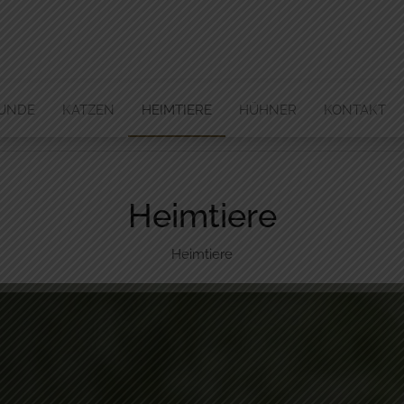
REISSMANN
UNDE
KATZEN
HEIMTIERE
HÜHNER
KONTAKT
Heimtiere
Heimtiere