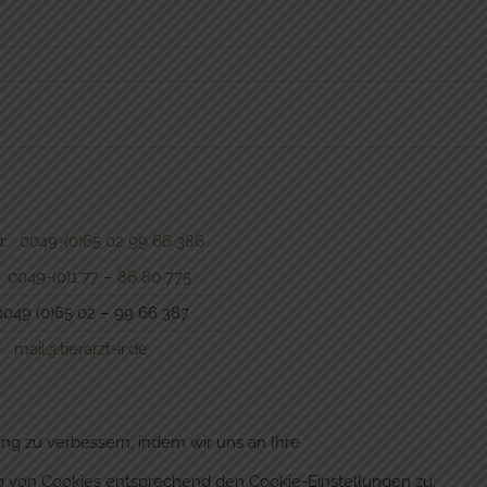
:
0049-(0)65 02 99 66 386
0049-(0)1 77 – 86 80 775
49 (0)65 02 – 99 66 387
:
mail@tierarzt-ir.de
ng zu verbessern, indem wir uns an Ihre
Stolz präsentiert von
WordPress
|
Theme:
Head Blog
g von Cookies entsprechend den Cookie-Einstellungen zu.