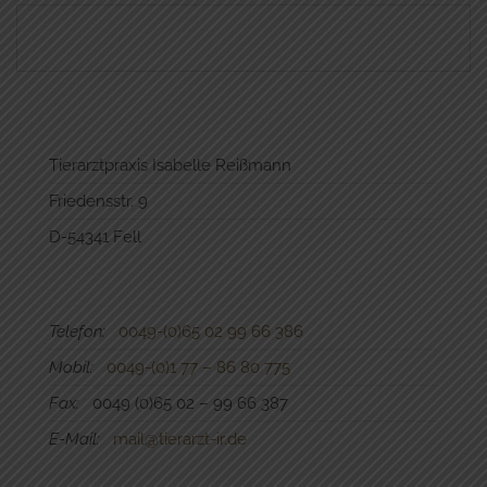
Tierarztpraxis Isabelle Reißmann
Friedensstr. 9
D-54341 Fell
Telefon:
0049-(0)65 02 99 66 386
Mobil:
0049-(0)1 77 – 86 80 775
Fax:
0049 (0)65 02 – 99 66 387
E-Mail:
mail@tierarzt-ir.de