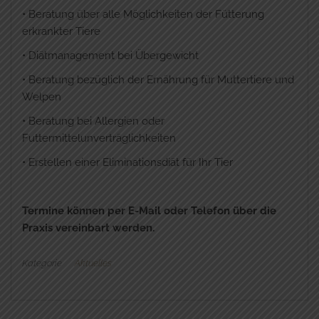
• Beratung über alle Möglichkeiten der Fütterung
erkrankter Tiere
• Diätmanagement bei Übergewicht
• Beratung bezüglich der Ernährung für Muttertiere und
Welpen
• Beratung bei Allergien oder
Futtermittelunverträglichkeiten
• Erstellen einer Eliminationsdiät für Ihr Tier
Termine können per E-Mail oder Telefon über die
Praxis vereinbart werden.
Kategorie
Aktuelles