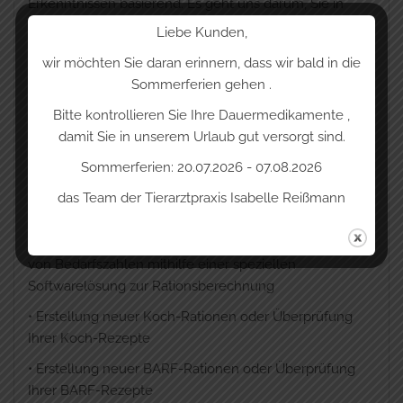
Erkenntnissen basierend. Es geht uns darum, Sie in
Ihren Wünschen und Möglichkeiten bestmöglich zu
Liebe Kunden,
beraten und zu unterstützen.
wir möchten Sie daran erinnern, dass wir bald in die
Sommerferien gehen .
F
olgende Leistungen bieten wir an:
Bitte kontrollieren Sie Ihre Dauermedikamente ,
damit Sie in unserem Urlaub gut versorgt sind.
Sommerferien: 20.07.2026 - 07.08.2026
• Hilfe bei der Suche nach einem geeigneten Futter –
egal ob Alleinfuttermittel, selbst gekochte Rationen
das Team der Tierarztpraxis Isabelle Reißmann
oder Rohfütterung (BARF).
• Rationsüberprüfung und -anpassung auf Grundlage
von Bedarfszahlen mithilfe einer speziellen
Softwarelösung zur Rationsberechnung
• Erstellung neuer Koch-Rationen oder Überprüfung
Ihrer Koch-Rezepte
• Erstellung neuer BARF-Rationen oder Überprüfung
Ihrer BARF-Rezepte