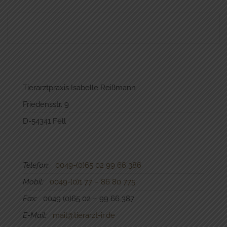
Tierarztpraxis Isabelle Reißmann
Friedensstr. 9
D-54341 Fell
Telefon:
0049-(0)65 02 99 66 386
Mobil:
0049-(0)1 77 – 86 80 775
Fax:
0049 (0)65 02 – 99 66 387
E-Mail:
mail@tierarzt-ir.de